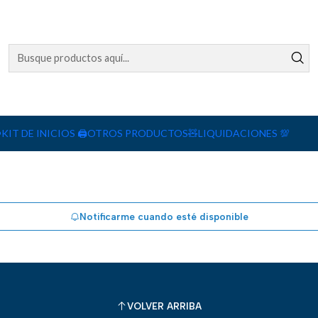
Laminado En Frio
️
KIT DE INICIOS 🖨️
OTROS PRODUCTOS🧸
LIQUIDACIONES 💯
Notificarme cuando esté disponible
VOLVER ARRIBA