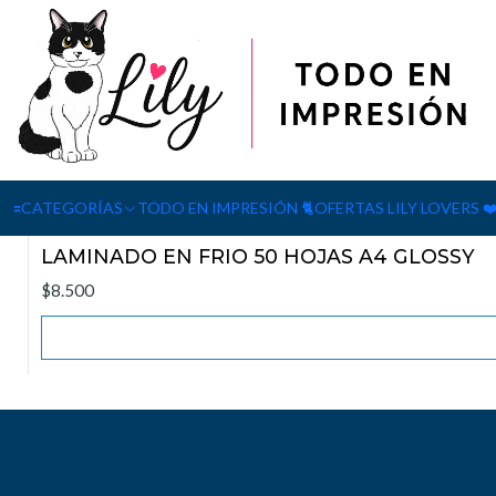
Inicio
LAMINAS Y FILM
Laminado En Frio
🟰CATEGORÍAS
TODO EN IMPRESIÓN 🐈
OFERTAS LILY LOVERS ❤
|
Agotado
LAMINADO EN FRIO 50 HOJAS A4 GLOSSY
$8.500