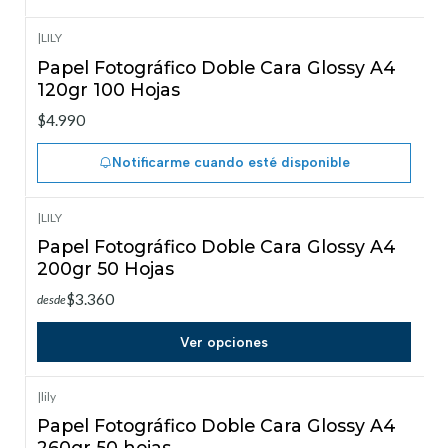
|
LILY
Agotado
Papel Fotográfico Doble Cara Glossy A4
120gr 100 Hojas
$4.990
Notificarme cuando esté disponible
|
LILY
Papel Fotográfico Doble Cara Glossy A4
200gr 50 Hojas
$3.360
desde
Ver opciones
|
lily
Papel Fotográfico Doble Cara Glossy A4
260gr 50 hojas