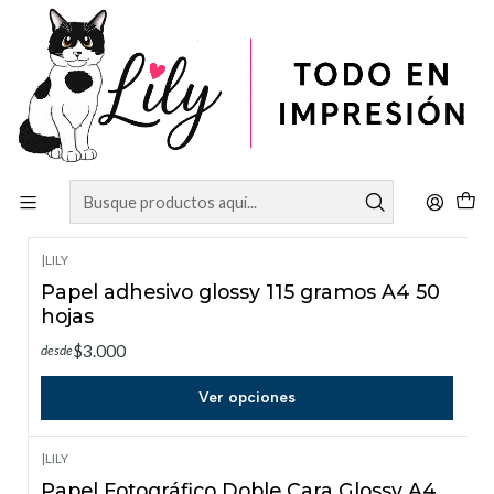
Inicio
TODO EN IMPRESIÓN 🐈
TODO EN IMPRESIÓN 🐈
Filtros
|
LILY
Papel adhesivo glossy 115 gramos A4 50
hojas
$3.000
desde
Ver opciones
|
LILY
Papel Fotográfico Doble Cara Glossy A4