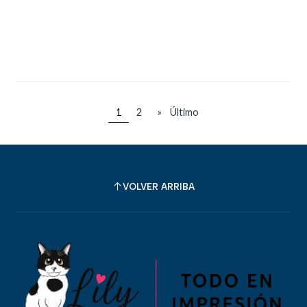
Cantidad
Comprar ahora
1
2
»
Último
VOLVER ARRIBA