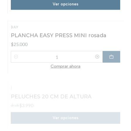
|
LILY
PLANCHA EASY PRESS MINI rosada
$25.000
Cantidad
Comprar ahora
|
PELUCHES 20 CM DE ALTURA
$3.990
desde
Ver opciones
|
LEE Centro
Rollo FILM DTF 33CM X 100mts matte
$35.000