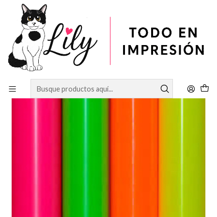
Inicio
VINILOS
Vinilos Textiles
Vinilos Pvc