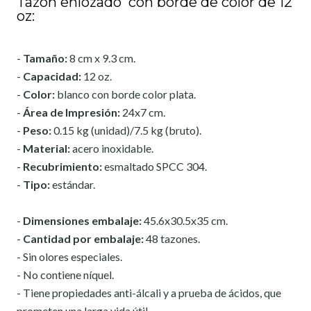
Tazón enlozado con borde de color de 12
oz:
-
Tamaño:
8 cm x 9.3 cm.
-
Capacidad:
12 oz.
-
Color:
blanco con borde color plata.
-
Área de Impresión:
24x7 cm.
-
Peso:
0.15 kg (unidad)/7.5 kg (bruto).
-
Material:
acero inoxidable.
-
Recubrimiento:
esmaltado SPCC 304.
-
Tipo:
estándar.
-
Dimensiones embalaje:
45.6x30.5x35 cm.
-
Cantidad por embalaje:
48 tazones.
- Sin olores especiales.
- No contiene níquel.
- Tiene propiedades anti-álcali y a prueba de ácidos, que
prometen una larga vida útil.