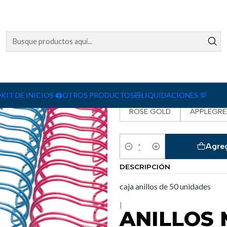
COLOR
yellow
gold
WHITE
MINT-2
NEONPINK
️
KIT DE INICIOS 🖨️
OTROS PRODUCTOS🧸
LIQUIDACIONES 💯
ROSE GOLD
APPLEGRE
Agreg
Cantidad
DESCRIPCIÓN
caja anillos de 50 unidades
|
ANILLOS 