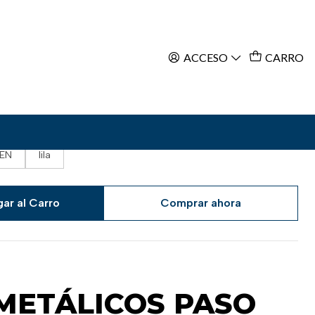
ACCESO
CARRO
VIOLET
fucsia
BLACK
MINT
LIGHT GOLD
royal blue
LAKY BLUE
sky blue
EN
lila
ar al Carro
Comprar ahora
METÁLICOS PASO