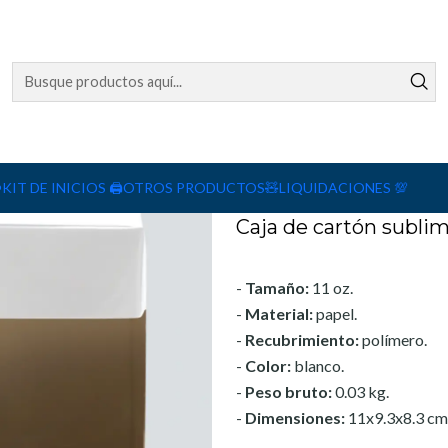
le con Ventana
Agreg
Cantidad
DESCRIPCIÓN
Caracteristicas técnicas
️
KIT DE INICIOS 🖨️
OTROS PRODUCTOS🧸
LIQUIDACIONES 💯
Caja de cartón subli
-
Tamaño:
11 oz.
-
Material:
papel.
-
Recubrimiento:
polímero.
-
Color:
blanco.
-
Peso bruto:
0.03 kg.
-
Dimensiones:
11x9.3x8.3 cm