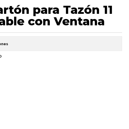
artón para Tazón 11
able con Ventana
ones
O