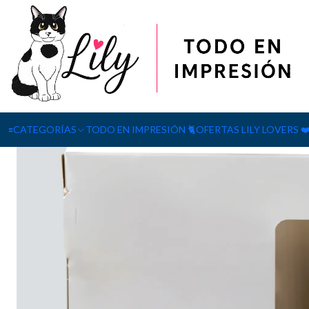
Inicio
SUBLIMACIÓN
Caja de Cartón para Tazón 11 oz Sublimab
🟰CATEGORÍAS
TODO EN IMPRESIÓN 🐈
OFERTAS LILY LOVERS ❤