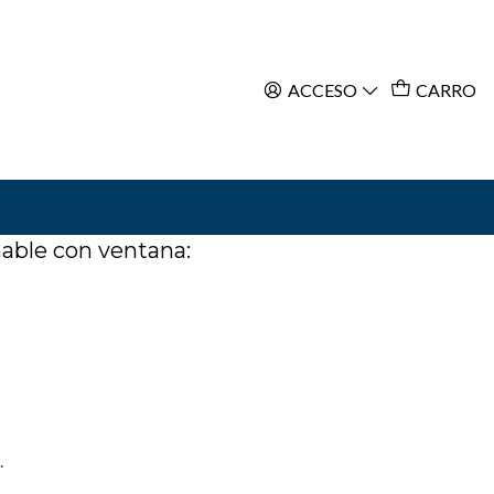
ACCESO
CARRO
ar al Carro
Comprar ahora
mable con ventana:
.