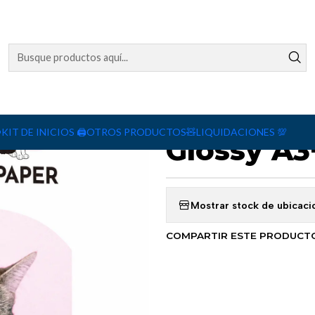
Agreg
Cantidad
|
Papel Fot
️
KIT DE INICIOS 🖨️
OTROS PRODUCTOS🧸
LIQUIDACIONES 💯
Glossy A3
Mostrar stock de ubicaci
COMPARTIR ESTE PRODUCT