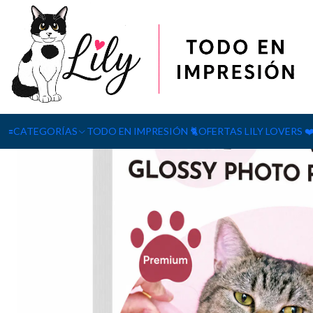
Inicio
Papel Fotográfico Doble Cara Glossy A3+ 240gr 50 Hojas
🟰CATEGORÍAS
TODO EN IMPRESIÓN 🐈
OFERTAS LILY LOVERS ❤