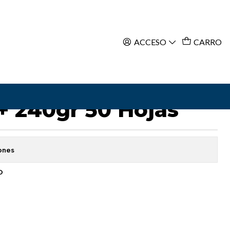
ACCESO
CARRO
ar al Carro
Comprar ahora
ográfico Doble Cara
+ 240gr 50 Hojas
ones
O