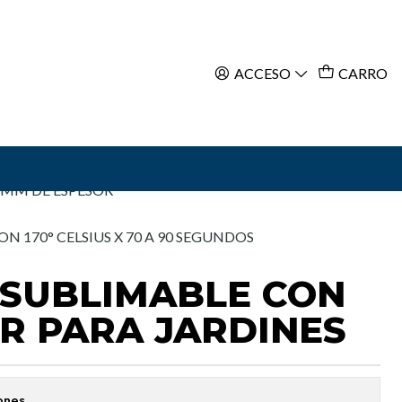
ACCESO
CARRO
ar al Carro
Comprar ahora
ON19 CM DE ANCHO X 12CM
4MM DE ESPESOR
 170° CELSIUS X 70 A 90 SEGUNDOS
 SUBLIMABLE CON
R PARA JARDINES
ones