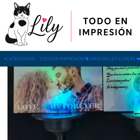
Inicio
SUBLIMACIÓN
LETRERO SUBLIMABLE CON LUZ SOLAR 
🟰CATEGORÍAS
TODO EN IMPRESIÓN 🐈
OFERTAS LILY LOVERS ❤