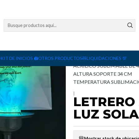
PARA JARDINES
Agreg
Cantidad
DESCRIPCIÓN
MEDIDAS AREA SUBLIMACI
️
KIT DE INICIOS 🖨️
OTROS PRODUCTOS🧸
LIQUIDACIONES 💯
ACRILICO SUBLIMABLE DE 
ALTURA SOPORTE 34 CM
TEMPERATURA SUBLIMACION
|
LETRERO
LUZ SOLA
Mostrar stock de ubicaci