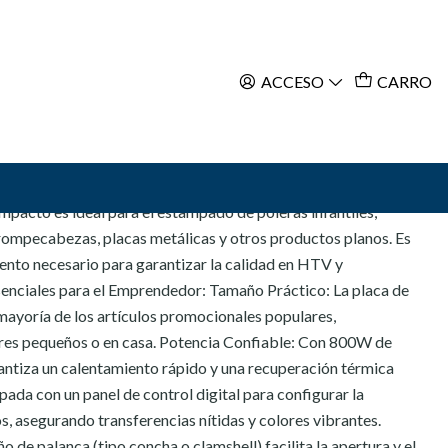
ACCESO
CARRO
ar al Carro
Comprar ahora
x30 cm es la prensa térmica de inicio perfecta para tu
acto es ideal para el estampado de poleras infantiles,
rompecabezas, placas metálicas y otros productos planos. Es
miento necesario para garantizar la calidad en HTV y
senciales para el Emprendedor: Tamaño Práctico: La placa de
ayoría de los artículos promocionales populares,
eres pequeños o en casa. Potencia Confiable: Con 800W de
rantiza un calentamiento rápido y una recuperación térmica
pada con un panel de control digital para configurar la
, asegurando transferencias nítidas y colores vibrantes.
 de palanca (tipo concha o clamshell) facilita la apertura y el