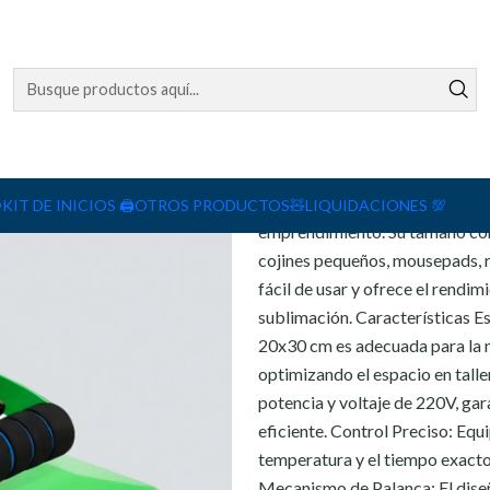
Agreg
Cantidad
DESCRIPCIÓN
La Estampadora Plana ELR de 20
️
KIT DE INICIOS 🖨️
OTROS PRODUCTOS🧸
LIQUIDACIONES 💯
emprendimiento. Su tamaño comp
cojines pequeños, mousepads, 
fácil de usar y ofrece el rendi
sublimación. Características E
20x30 cm es adecuada para la m
optimizando el espacio en tall
potencia y voltaje de 220V, ga
eficiente. Control Preciso: Equi
temperatura y el tiempo exactos
Mecanismo de Palanca: El diseño