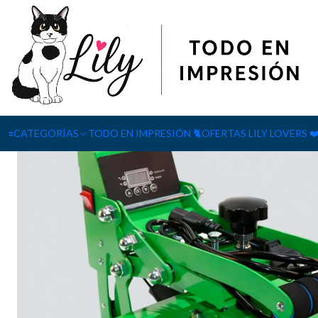
Inicio
Máquina Heat Press 20x30cm Verde
🟰CATEGORÍAS
TODO EN IMPRESIÓN 🐈
OFERTAS LILY LOVERS ❤