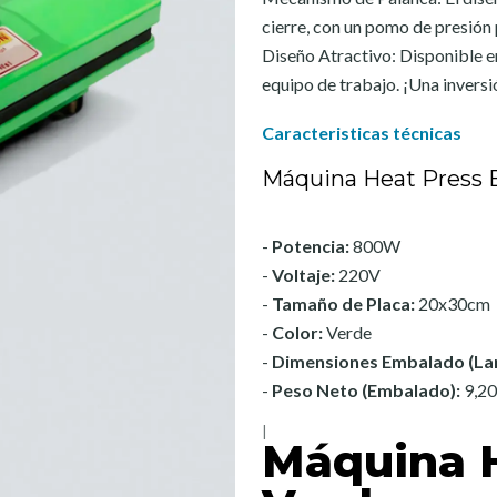
cierre, con un pomo de presión p
Diseño Atractivo: Disponible en
equipo de trabajo. ¡Una inversió
Caracteristicas técnicas
Máquina Heat Press 
-
Potencia:
800W
-
Voltaje:
220V
-
Tamaño de Placa:
20x30cm
-
Color:
Verde
-
Dimensiones Embalado (Lar
-
Peso Neto (Embalado):
9,20
|
Máquina 