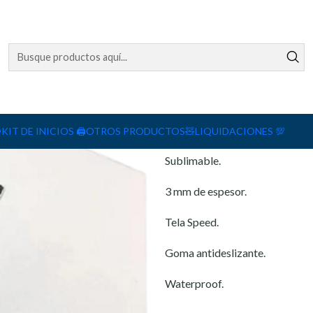
Agreg
Cantidad
DESCRIPCIÓN
Mouse pad 20×24.
️
KIT DE INICIOS 🖨️
OTROS PRODUCTOS🧸
LIQUIDACIONES 💯
Sublimable.
3 mm de espesor.
Tela Speed.
Goma antideslizante.
Waterproof.