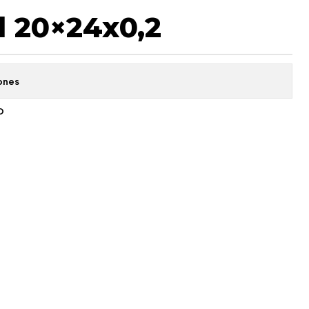
 20×24x0,2
ones
O