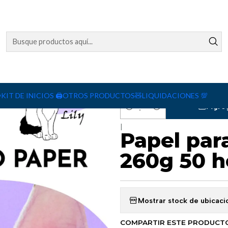
sy
1
1
20
️
KIT DE INICIOS 🖨️
OTROS PRODUCTOS🧸
LIQUIDACIONES 💯
Agreg
Cantidad
|
Papel para
260g 50 h
Mostrar stock de ubicaci
COMPARTIR ESTE PRODUCT