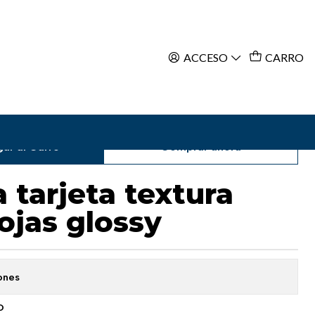
ACCESO
CARRO
ar al Carro
Comprar ahora
 tarjeta textura
ojas glossy
ones
O