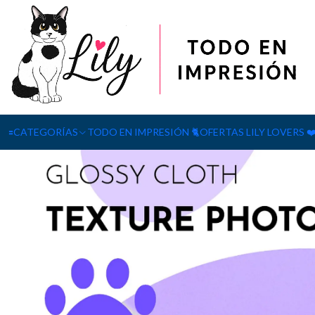
Inicio
PAPELERÍA
Papel para tarjeta textura 260g 50 hojas glos
🟰CATEGORÍAS
TODO EN IMPRESIÓN 🐈
OFERTAS LILY LOVERS ❤