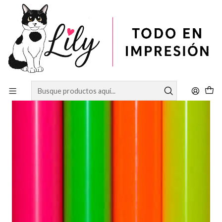
Inicio
VINILOS
Vinilos Textiles
ROLLO VINILO PU colores especiales NEONES, PASTELES Y
DARK.