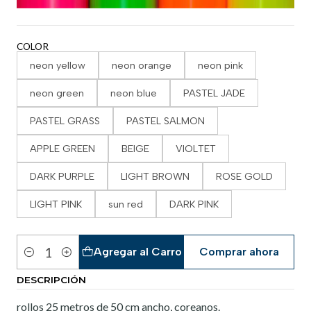
COLOR
neon yellow
neon orange
neon pink
neon green
neon blue
PASTEL JADE
PASTEL GRASS
PASTEL SALMON
APPLE GREEN
BEIGE
VIOLTET
DARK PURPLE
LIGHT BROWN
ROSE GOLD
LIGHT PINK
sun red
DARK PINK
Agregar al Carro
Comprar ahora
Cantidad
DESCRIPCIÓN
rollos 25 metros de 50 cm ancho, coreanos.