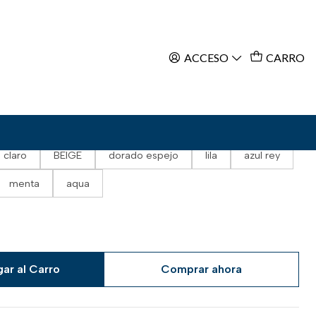
ACCESO
CARRO
blanco
rojo
naranjo
fucsia
marengo
osado
neon pink
neon orange
verde
 claro
BEIGE
dorado espejo
lila
azul rey
menta
aqua
ar al Carro
Comprar ahora