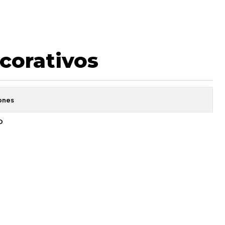
ecorativos
ones
O