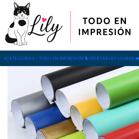
Inicio
VINILOS
Vinilos Decorativos
Vinilos decorativos
🟰CATEGORÍAS
TODO EN IMPRESIÓN 🐈
OFERTAS LILY LOVERS ❤