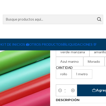
COLOR
negro
negro matte
Gris
silver matte
r
️
KIT DE INICIOS 🖨️
OTROS PRODUCTOS🧸
LIQUIDACIONES 💯
verde manzana
amarillo
Azul marino
Morado
CANTIDAD
rollo
1 metro
Agreg
Cantidad
DESCRIPCIÓN