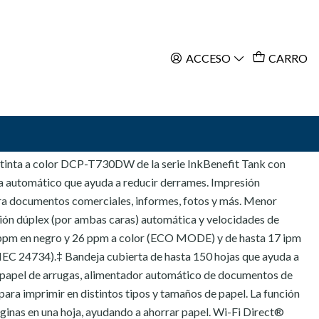
ACCESO
CARRO
ar al Carro
Comprar ahora
L PRODUCTO
 tinta a color DCP-T730DW de la serie InkBenefit Tank con
ta automático que ayuda a reducir derrames. Impresión
ara documentos comerciales, informes, fotos y más. Menor
ión dúplex (por ambas caras) automática y velocidades de
 ppm en negro y 26 ppm a color (ECO MODE) y de hasta 17 ipm
/IEC 24734).‡ Bandeja cubierta de hasta 150 hojas que ayuda a
l papel de arrugas, alimentador automático de documentos de
para imprimir en distintos tipos y tamaños de papel. La función
áginas en una hoja, ayudando a ahorrar papel. Wi-Fi Direct®