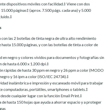
nte dispositivos móviles con facilidad.‡ Viene con dos
a 15.000 páginas‡ (aprox. 7.500 págs. cada una) y 5.000
cluido.‡
s
con las 2 botellas de tinta negra de ultra alto rendimiento
e hasta 15.000 páginas, y con las botellas de tinta a color de
ad en negro y colores vívidos para documentos y fotografías sin
n de hasta 6.000 x 1.200 dpi.‡
ón rápidas de hasta 30 ppm en negro y 26 ppm a color (MODO
negro y 16 ipm a color (ISO/IEC 24734).‡
idad inalámbrica e impresión y escaneado móvil para trabajar
te computadoras, portátiles, smartphones o tablets.‡
esde cualquier lugar con la función Email Print.‡
a de hasta 150 hojas que ayuda a ahorrar espacio y a proteger
ugas