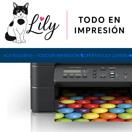
Inicio
EQUIPOS & IMPRESORAS
Impresoras
Multifuncional de
🟰CATEGORÍAS
TODO EN IMPRESIÓN 🐈
OFERTAS LILY LOVERS ❤