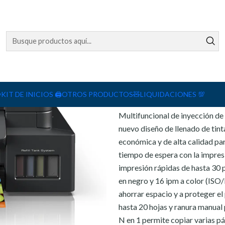
 inyección de tinta a color DCP-T730DW
Agreg
Cantidad
DESCRIPCIÓN
ACERCA DE
️
KIT DE INICIOS 🖨️
OTROS PRODUCTOS🧸
LIQUIDACIONES 💯
Multifuncional de inyección de
nuevo diseño de llenado de tin
económica y de alta calidad p
tiempo de espera con la impres
impresión rápidas de hasta 30
en negro y 16 ipm a color (ISO
ahorrar espacio y a proteger e
hasta 20 hojas y ranura manual 
N en 1 permite copiar varias p