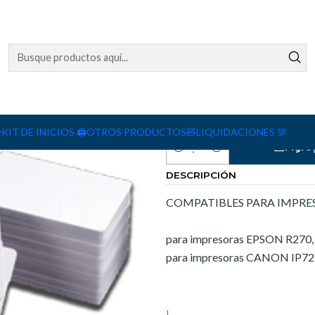
 impresion
CANTIDAD
1
100
250
️
KIT DE INICIOS 🖨️
OTROS PRODUCTOS🧸
LIQUIDACIONES 💯
Agreg
Cantidad
DESCRIPCIÓN
COMPATIBLES PARA IMPRES
para impresoras EPSON R270, 
para impresoras CANON IP7
|