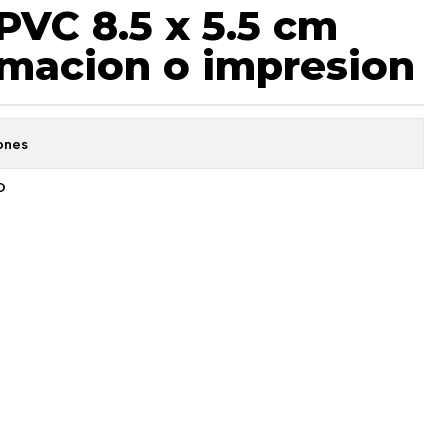
VC 8.5 x 5.5 cm
imacion o impresion
ones
O