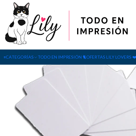
Inicio
PAPELERÍA
TARJETA PVC 8.5 x 5.5 cm para sublimacion o
🟰CATEGORÍAS
TODO EN IMPRESIÓN 🐈
OFERTAS LILY LOVERS ❤