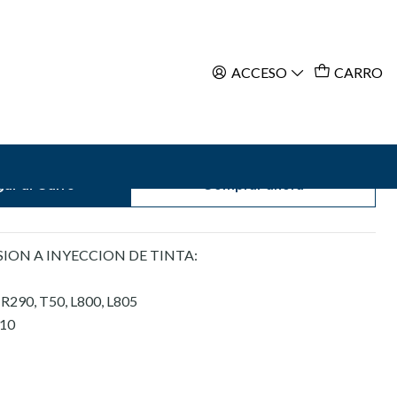
ACCESO
CARRO
ar al Carro
Comprar ahora
ION A INYECCION DE TINTA:
R290, T50, L800, L805
210