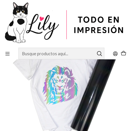
Inicio
VINILOS
Vinilos Textiles
vinilo reflectante rainbow x metro