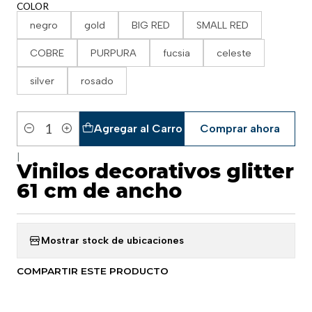
COLOR
negro
gold
BIG RED
SMALL RED
COBRE
PURPURA
fucsia
celeste
silver
rosado
Agregar al Carro
Comprar ahora
Cantidad
|
Vinilos decorativos glitter
61 cm de ancho
Mostrar stock de ubicaciones
COMPARTIR ESTE PRODUCTO