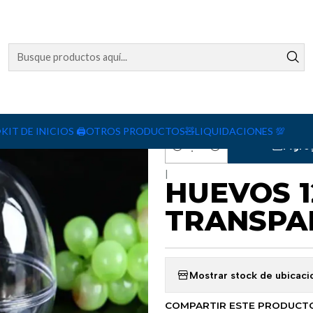
M TRANSPARENTE
CANTIDAD
1
10
50
160
️
KIT DE INICIOS 🖨️
OTROS PRODUCTOS🧸
LIQUIDACIONES 💯
Agreg
Cantidad
|
HUEVOS 1
TRANSPA
Mostrar stock de ubicaci
COMPARTIR ESTE PRODUCT