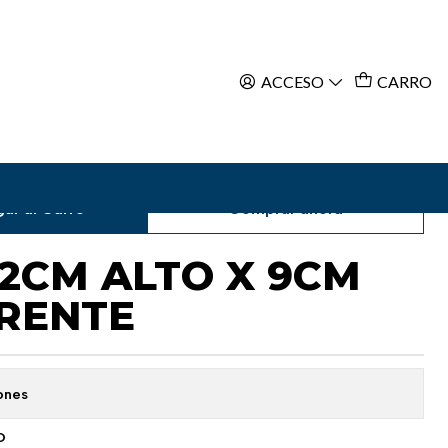
ACCESO
CARRO
ar al Carro
Comprar ahora
2CM ALTO X 9CM
RENTE
ones
O