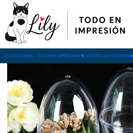
Inicio
VINILOS
Vinilos Decorativos
HUEVOS 12CM ALTO X 9C
🟰CATEGORÍAS
TODO EN IMPRESIÓN 🐈
OFERTAS LILY LOVERS ❤